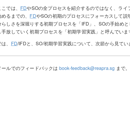
ここでは、
FD
やSOの全プロセスを紹介するのではなく、ライ
始めるまでの、
FD
やSOの初期のプロセスにフォーカスして説
分らしさを深堀りする初期プロセスを「IFD」、SOの手始め
し手放していく初期プロセスを「初期学習実践」と呼んでいま
では、
FD
/IFDと、SO/初期学習実践について、次節から見て
メールでのフィードバックは
book-feedback@reapra.sg
まで