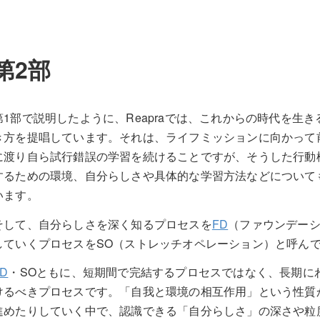
第2部
第1部で説明したように、Reapraでは、これからの時代を生
き方を提唱しています。それは、ライフミッションに向かって
に渡り自ら試行錯誤の学習を続けることですが、そうした行動
するための環境、自分らしさや具体的な学習方法などについて
います。
そして、自分らしさを深く知るプロセスを
FD
（ファウンデー
していくプロセスをSO（ストレッチオペレーション）と呼ん
FD
・SOともに、短期間で完結するプロセスではなく、長期に
けるべきプロセスです。「自我と環境の相互作用」という性質
進めたりしていく中で、認識できる「自分らしさ」の深さや粒